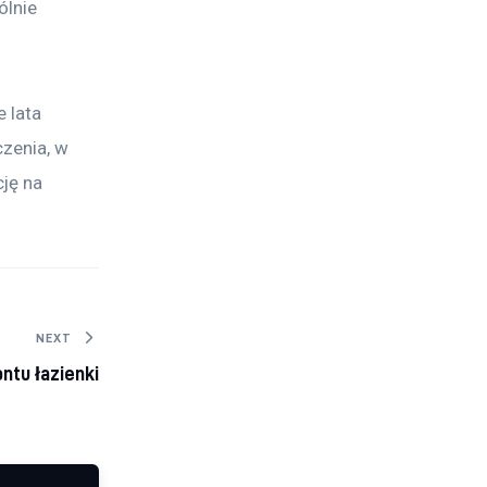
ólnie 
 lata 
zenia, w 
ję na 
NEXT
ntu łazienki