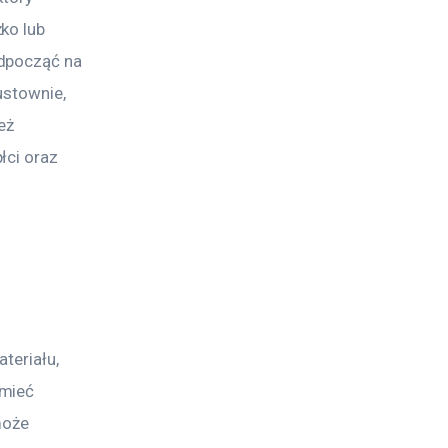
ko lub 
dpocząć na 
ustownie, 
eż 
łci oraz 
teriału, 
mieć 
może 