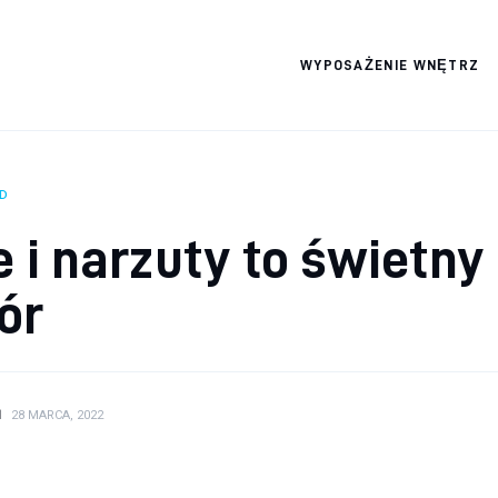
WYPOSAŻENIE WNĘTRZ
Wszystko dla domku
D
 i narzuty to świetny
ór
N
28 MARCA, 2022