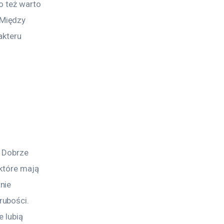
o też warto 
Między 
akteru 
 Dobrze 
 które mają 
nie 
ubości. 
 lubią 