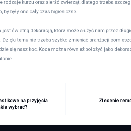
e rodzaje kurzu oraz sierść zwierząt, dlatego trzeba szczeg
, by były one cały czas higieniczne.
 jest świetną dekoracją, która może służyć nam przez długie
. Dzięki temu nie trzeba szybko zmieniać aranżacji pomieszc
dzie się nasz koc. Koce można również położyć jako dekorac
lonie.
acja wpisu
astikowe na przyjęcia
Zlecenie remo
akie wybrać?