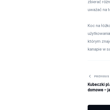
zbierać różn
uważać na to
Koc na łóżko
użytkowania
którym znaj
kanapie w sa
Nawig
PREVIOUS
Kubeczki pl
domowe – j