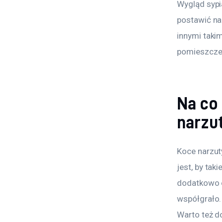
Wygląd sypi
postawić na
innymi taki
pomieszcze
Na co
narzu
Koce narzut
jest, by tak
dodatkowo e
współgrało.
Warto też do