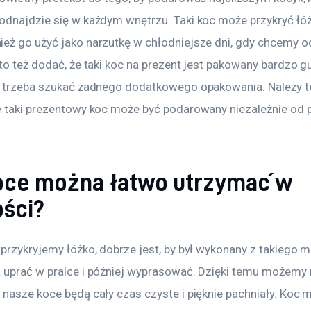
odnajdzie się w każdym wnętrzu. Taki koc może przykryć łóż
eż go użyć jako narzutkę w chłodniejsze dni, gdy chcemy o
to też dodać, że taki koc na prezent jest pakowany bardzo g
e trzeba szukać żadnego dodatkowego opakowania. Należy t
e taki prezentowy koc może być podarowany niezależnie od p
oce można łatwo utrzymać w
ości?
przykryjemy łóżko, dobrze jest, by był wykonany z takiego ma
 uprać w pralce i później wyprasować. Dzięki temu możemy 
 nasze koce będą cały czas czyste i pięknie pachniały. Koc 