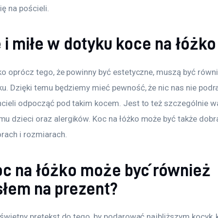
ę na pościeli.
 i miłe w dotyku koce na łóżko
ko oprócz tego, że powinny być estetyczne, muszą być równie
ku. Dzięki temu będziemy mieć pewność, że nic nas nie podra
cieli odpocząć pod takim kocem. Jest to też szczególnie wa
 dzieci oraz alergików. Koc na łóżko może być także dobr
orach i rozmiarach.
oc na łóżko może być również
łem na prezent?
świetny pretekst do tego, by podarować najbliższym kocyk, k