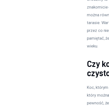
znakomicie 
można równi
tarasie. War
przez co ni
pamiętać, ż
wieku.
Czy k
czyst
Koc, którym 
który można
pewność, że