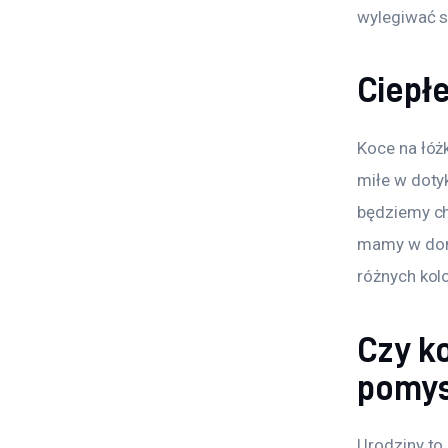
wylegiwać si
Ciepłe
Koce na łóż
miłe w doty
będziemy ch
mamy w domu
różnych kol
Czy k
pomys
Urodziny to 