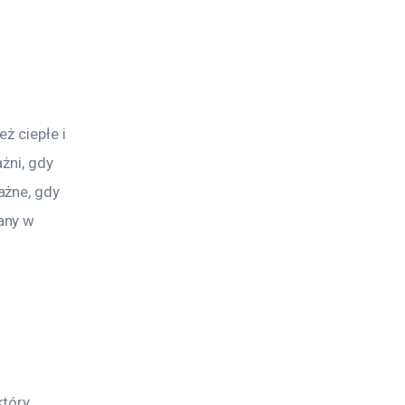
ż ciepłe i 
żni, gdy 
żne, gdy 
any w 
tóry 