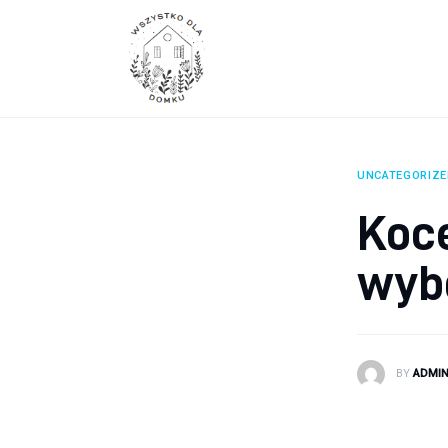
Wyposażenie wnętrz
Remont
Porady budowlane
Ogród
UNCATEGORIZE
Koce
wyb
BY
ADMI