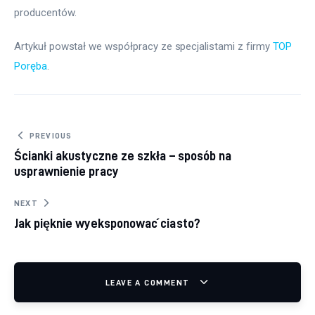
producentów.
Artykuł powstał we współpracy ze specjalistami z firmy 
TOP 
Poręba
.
Nawigacja wpisu
PREVIOUS
Ścianki akustyczne ze szkła – sposób na
usprawnienie pracy
NEXT
Jak pięknie wyeksponować ciasto?
LEAVE A COMMENT