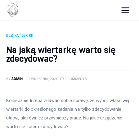
Wszystko dla domku
BEZ KATEGORII
Wyposażenie wnętrz
Na jaką wiertarkę warto się
zdecydować?
Remont
Porady budowlane
BY
ADMIN
29 WRZEŚNIA, 2021
0
COMMENTS
Ogród
Koniecznie trzeba zdawać sobie sprawę, że wybór właściwej 
wiertarki do określonego zadania nie tylko zdecydowanie 
ułatwi, ale również przyspieszy pracę. Na jakie urządzenie 
warto się zatem zdecydować?