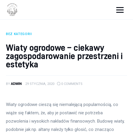
Wszystko dla domku
BEZ KATEGORII
Wyposażenie wnętrz
Wiaty ogrodowe – ciekawy
zagospodarowanie przestrzeni i
Remont
estetyka
Porady budowlane
Ogród
BY
ADMIN
29 STYCZNIA, 2020
0
COMMENTS
Wiaty ogrodowe cieszą się niemalejącą popularnością, co 
wiąże się faktem, że, aby je postawić nie potrzeba 
pozwolenia i wysokich nakładów finansowych. Budowę wiaty, 
podobnie jak np. altany należy tylko głosić, co znacząco 