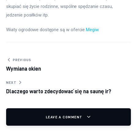
skupiać się życie rodzinne, wspólne spędzanie czasu, 
jedzenie posiłków itp.
Wiaty ogrodowe dostępne są w ofercie 
Megiw
Nawigacja wpisu
PREVIOUS
Wymiana okien
NEXT
Dlaczego warto zdecydować się na saunę ir?
LEAVE A COMMENT